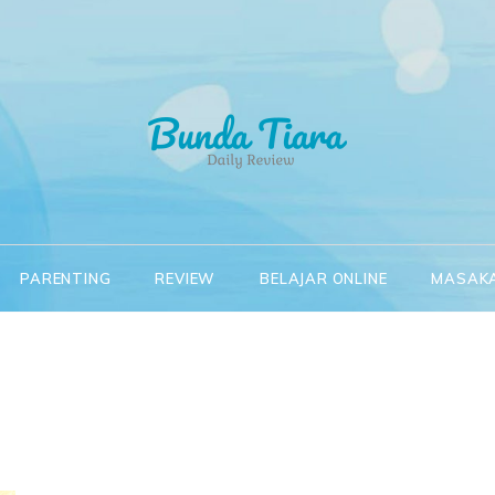
y Review Bunda Tiara
 Product Review
PARENTING
REVIEW
BELAJAR ONLINE
MASAK