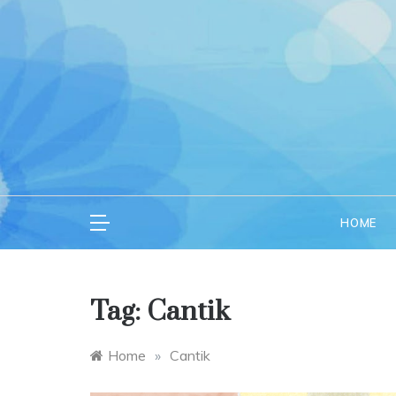
Skip
to
content
Dail
Writing A
HOME
Tag:
Cantik
Home
»
Cantik