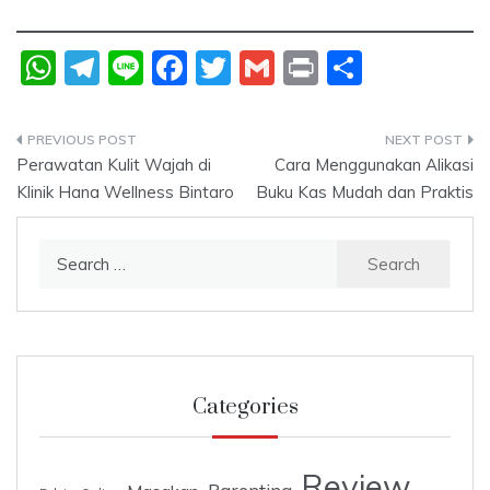
W
T
Li
F
T
G
P
S
h
el
n
a
w
m
ri
h
at
e
e
c
itt
ai
nt
ar
Post
s
gr
e
er
l
e
Perawatan Kulit Wajah di
Cara Menggunakan Alikasi
navigation
Klinik Hana Wellness Bintaro
Buku Kas Mudah dan Praktis
A
a
b
p
m
o
Search
p
o
for:
k
Categories
Review