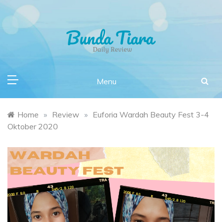
Skip
to
content
Daily Review Bunda Tiara
Writing A Product Review
Menu
Home
»
Review
»
Euforia Wardah Beauty Fest 3-4
Oktober 2020