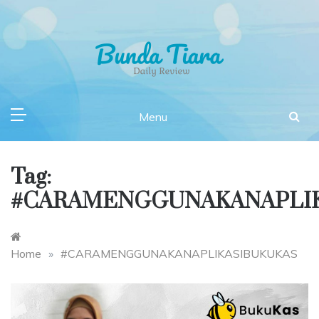
Skip
to
content
Daily Review Bunda Tiara
Writing A Product Review
Menu
Tag:
#CARAMENGGUNAKANAPLI
Home
»
#CARAMENGGUNAKANAPLIKASIBUKUKAS