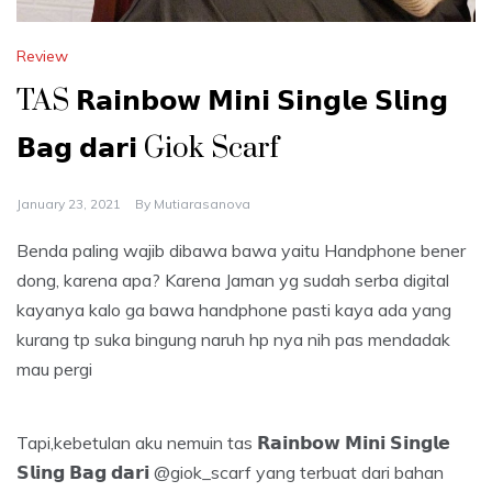
Review
TAS 𝗥𝗮𝗶𝗻𝗯𝗼𝘄 𝗠𝗶𝗻𝗶 𝗦𝗶𝗻𝗴𝗹𝗲 𝗦𝗹𝗶𝗻𝗴
𝗕𝗮𝗴 𝗱𝗮𝗿𝗶 Giok Scarf
January 23, 2021
By
Mutiarasanova
Benda paling wajib dibawa bawa yaitu Handphone bener
dong, karena apa? Karena Jaman yg sudah serba digital
kayanya kalo ga bawa handphone pasti kaya ada yang
kurang tp suka bingung naruh hp nya nih pas mendadak
mau pergi
Tapi,kebetulan aku nemuin tas 𝗥𝗮𝗶𝗻𝗯𝗼𝘄 𝗠𝗶𝗻𝗶 𝗦𝗶𝗻𝗴𝗹𝗲
𝗦𝗹𝗶𝗻𝗴 𝗕𝗮𝗴 𝗱𝗮𝗿𝗶 @giok_scarf yang terbuat dari bahan