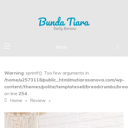
Skip
to
content
Daily Review Bunda Tiara
Writing A Product Review
Menu
Warning
: sprintf(): Too few arguments in
/home/u2573118/public_html/mutiarasanova.com/wp-
content/themes/polite/templatesell/breadcrumbs/bre
on line
254
Home
»
Review
»