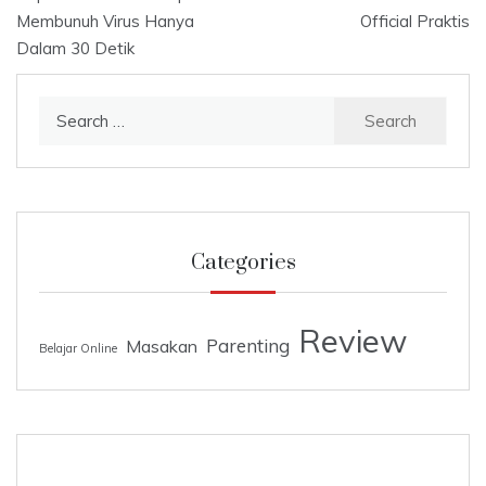
s
gr
e
er
l
e
navigation
Membunuh Virus Hanya
Official Praktis
A
a
b
Dalam 30 Detik
p
m
o
p
o
Search
k
for:
Categories
Review
Parenting
Masakan
Belajar Online